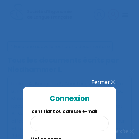
< Faire une nouvelle recherche documentaire
Tous les documents écrits par
Niedhammer I.
Fermer
Leclerc A., Bourgeois F., Chastang J.F., Delemotte
B., Franchi P., Gournay M., Landre M.F., Marignac G.,
Connexion
Maline J., Mereau P., Niedhammer I., Quinton D.,
Roquelaure Y., Rondeau Du Noyer C., Touranchet
Identifiant ou adresse e-mail
A., Vallayer C. (1999).
Evolution en 3 ans des
affections péri-articulaires du membre supérieur
et travail répétitif
. Communication présentée au
Fermer la recherche
34ème congrès de la SELF, Caen.
Mot de passe