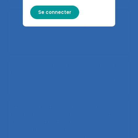
Nascimento A., Canales Bravo N., Flamard L. (2019).
Penser l’intersectionnalité en ergonomie, prendre
en compte les rapports sociaux dans l’activité
.
Communication présentée au 54ème congrès
de la SELF, Tours.
Nascimento A., Falzon P., Pavageau P. (2006).
Les
transitions organisationnelles, facteur de risque
d’exclusion
. Communication présentée au 41ème
congrès de la SELF, Caen.
Nascimento A., Falzon P., Thellier S., Jeffroy F.
(2009).
Entre soigner et protéger : récupérations
des écarts et arbitrages raisonnés des
manipulatrices en radiothérapie
. Communication
présentée au 44ème congrès de la SELF,