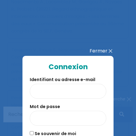
Nascimento A., Lacomblez M., Garrigou A., Novaes
R., Probst I. (2022).
Regard ethnographique et
intervention au travers d’images : « Les femmes
des eaux »
. Communication présentée au 56ème
congrès de la SELF, Genève.
Terquem V., Ihoua S., Nascimento A. (2020).
Fermer
Comment l’analyse de l’activité amène à
réinterroger un projet d’automatisation en
Connexion
prévention des TMS?
. Communication présentée
au 55ème congrès de la SELF, En Visio.
Identifiant ou adresse e-mail
Pereira Veronese T., Rocha R., De Anchieta
Fermer la recherche
Messias I., Nascimento A. (2019).
Conception d’un
Mot de passe
dispositif de rotation de postes : exemple d’une
nouvelle configuration de la participation
.
Communication présentée au 54ème congrès
Se souvenir de moi
de la SELF, Tours.