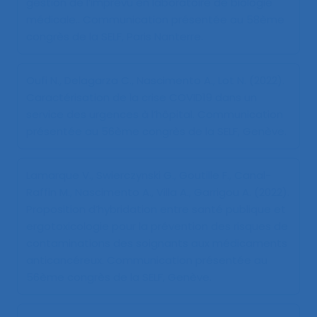
gestion de l’imprévu en laboratoire de biologie
médicale.
. Communication présentée au 58ème
congrès de la SELF, Paris Nanterre.
Oufi N., Delagarza C., Nascimento A., Lot N. (2022).
Caractérisation de la crise COVID19 dans un
service des urgences à l’hôpital
. Communication
présentée au 56ème congrès de la SELF, Genève.
Lamarque V., Swierczynski G., Goutille F., Canal-
Raffin M., Nascimento A., Villa A., Garrigou A. (2022).
Proposition d’hybridation entre santé publique et
ergotoxicologie pour la prévention des risques de
contaminations des soignants aux médicaments
anticancéreux
. Communication présentée au
56ème congrès de la SELF, Genève.