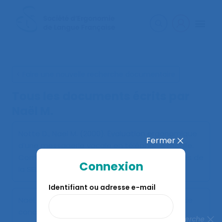
< Faire une nouvelle recherche documentaire
Tous les documents écrits par
Naël M.
Notte D., Naël M. (2000).
Évaluation ergonomique
Fermer
d’une messagerie vocale en téléphonie mobile
.
Communication présentée au 35ème congrès de
Connexion
la SELF, Toulouse.
Identifiant ou adresse e-mail
Naël M. (2007).
La certification de processus de
conception ergonomique
. Communication
Fermer la recherche