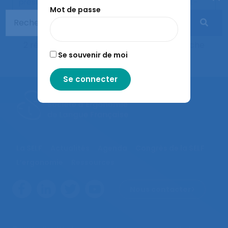
présentée au 42ème congrès de la SELF, Saint-
Mot de passe
Malo.
2 résultats correspondent à votre recherche
Se souvenir de moi
La SELF
Actualités
Agenda
Congrès de la SELF
L’ergonomie
Ressources
Nous contacter