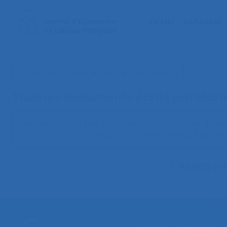
La SELF
Actualités
< Faire une nouvelle recherche documentaire
Tous les documents écrits par Mari
Lombard J., Amadieu F., Marine C. (2017).
Effet de différ
d’informations
. Communication présentée au 52ème con
1 résultats c