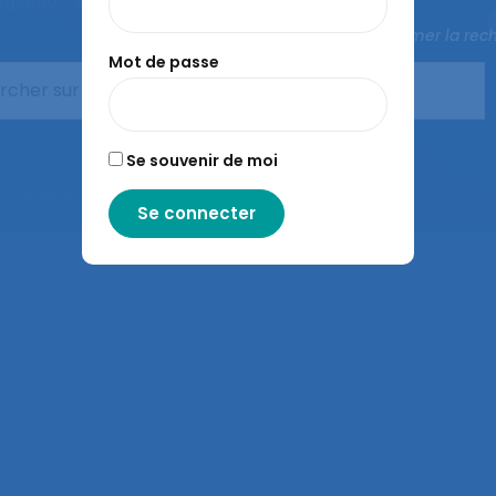
Agenda
Congrès de la SELF
L’ergonomie
Fermer la rec
Mot de passe
Se souvenir de moi
– Contenus sous licence CC-BY-SA