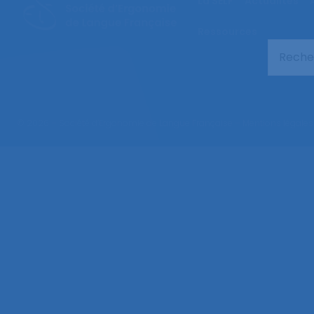
La SELF
Actualités
Ressources
© 2026 – Société d’Ergonomie de Langue Française –
Mentions légales