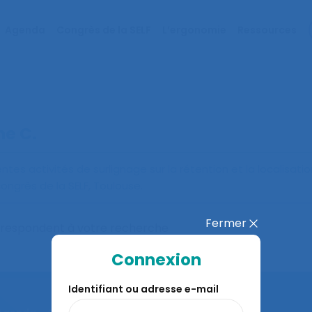
Agenda
Congrès de la SELF
L’ergonomie
Ressources
ne C.
entes activités de surlignage sur la rétention et la localisatio
grès de la SELF, Toulouse.
Fermer
orrespondent à votre recherche
Connexion
Identifiant ou adresse e-mail