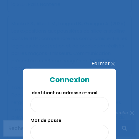
la SELF, Paris Nanterre.
Mariko E.S., Albert M., Langard B., Garrigou A. (2025).
Les expositions aux poussières de silice cristalline
dans le BTP : comprendre les compromis entre les
logiques de protection et de production réalisés
par les maçons-finisseurs
. Communication
présentée au 58ème congrès de la SELF, Paris
Fermer
Nanterre.
Connexion
Troussier-Thevenot C., Coutarel F., Langard B.,
Identifiant ou adresse e-mail
Roquelaure Y., Girardot P. (2023).
Regard de
l’ergonomie sur les conditions d’intégration des
exercices physiques au travail vis-à-vis de la
Fermer la recherche
prévention des TMS Une étude de cas au sein du
Mot de passe
BTP
. Communication présentée au 57ème
congrès de la SELF, Saint Denis (Île de la Réunion).