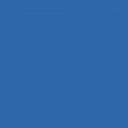
< Faire une nouvelle recherche documentaire
Tous les documents écrits par
Langard B.
Troussier-Thevenot C., Coutarel F., Langard B.,
Girardot P., Roquelaure Y. (2025).
Et si nous
regardions les séances d’exercices physiques au
travail comme une situation de travail ? Une
étude de cas multiples dans le secteur du BTP
concernant les conditions d’une contribution
effective à la prévention des TMS
.
Communication présentée au 58ème congrès de