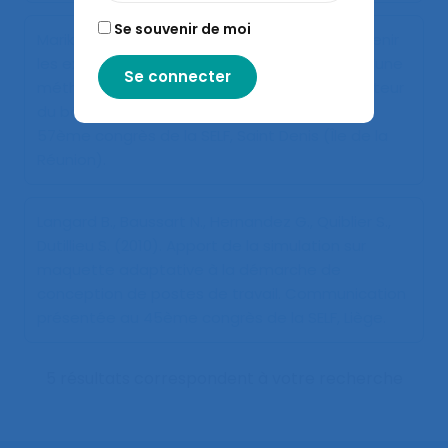
Se souvenir de moi
Mariko E.S., Langard B., Garrigou A. (2023).
Prévenir
les expositions aux poussières : proposition d’une
méthodologie ergotoxicologique dans le secteur
du bâtiment
. Communication présentée au
57ème congrès de la SELF, Saint Denis (Île de la
Réunion).
Langard B., Baussart N., Hernandez G., Quiblier S.,
Dutillieu S. (2010).
Apport de la simulation sur
maquette adaptative à la démarche de
conception de postes de travail
. Communication
présentée au 45ème congrès de la SELF, Liège.
5 résultats correspondent à votre recherche