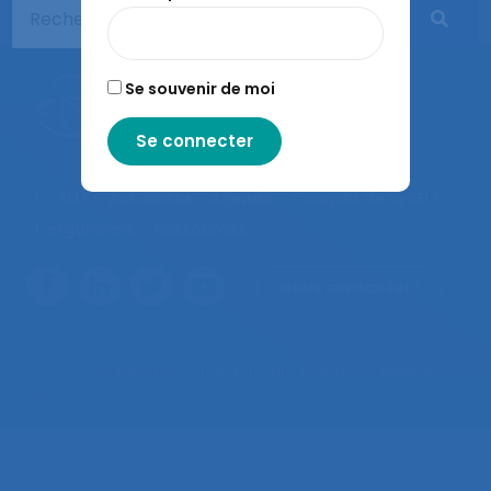
Se souvenir de moi
La SELF
Actualités
Agenda
Congrès de la SELF
L’ergonomie
Ressources
Nous contacter
© 2026 – Société d’Ergonomie de Langue Française –
Mentions
légales
– Contenus sous licence CC-BY-SA