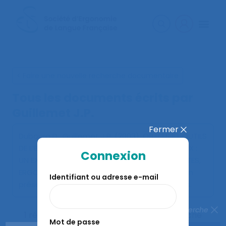
< Faire une nouvelle recherche documentaire
Tous les documents écrits par
Guillemet J.P.
Fermer
Dubourg D., Guillemet J.P. (2003).
OBJETS ET OUTILS
DE L’EVALUATION DES PROJETS ARCHITECTURAUX :
Connexion
UN EXEMPLE DE COOPERATION ENTRE ARCHITECTES,
ERGONOMES ET SOCIOLOGUES
. Communication
Identifiant ou adresse e-mail
présentée au 38ème congrès de la SELF, Paris.
Fermer la recherche
1 résultats correspondent à votre recherche
Mot de passe