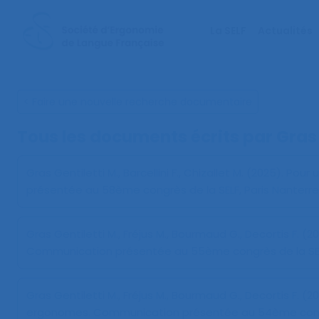
La SELF
Actualités
< Faire une nouvelle recherche documentaire
Tous les documents écrits par Gras 
Gras Gentiletti M., Barcellini F., Chizallet M. (2025).
Pour 
présentée au 58ème congrès de la SELF, Paris Nanterre
Gras Gentiletti M., Fréjus M., Bourmaud G., Decortis F. (2
Communication présentée au 55ème congrès de la SELF,
Gras Gentiletti M., Fréjus M., Bourmaud G., Decortis F. (2
ergonomes
. Communication présentée au 54ème congr