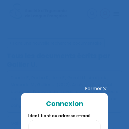
< Faire une nouvelle recherche documentaire
Tous les documents écrits par
Gallier U.
Duarte F., Rocha R., Lima F., Garotti L., Araújo A.,
Mercado M., Gallier U. (2022).
Analyse d’accident
Fermer
basée sur l’activité de travail : au-delà des erreurs
humaines.
. Communication présentée au 56ème
Connexion
congrès de la SELF, Genève.
Identifiant ou adresse e-mail
Gallier U. (2020).
Intervenir sur la culture de