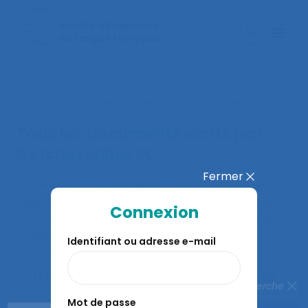
< Faire une nouvelle recherche documentaire
Tous les documents écrits par
Detchessahar M.
Fermer
Domette L., Detchessahar M. (2022).
Les Espaces
de Discussion sur le Travail, quel bilan après sept
Connexion
ans de pratique ?
. Communication présentée au
56ème congrès de la SELF, Genève.
Identifiant ou adresse e-mail
1 résultats correspondent à votre recherche
Fermer la recherche
Mot de passe