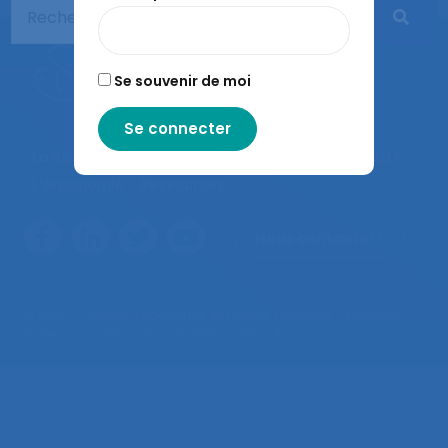
Se souvenir de moi
La SELF
Actualités
Agenda
Congrès de la SELF
L’ergonomie
Ressources
Nous contacter
© 2026 – Société d’Ergonomie de Langue Française –
Mentions
légales
– Contenus sous licence CC-BY-SA