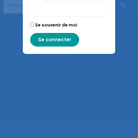
Se souvenir de moi
La SELF
Actualités
Agenda
Congrès de la SELF
L’ergonomie
Ressources
Nous contacter
© 2026 – Société d’Ergonomie de Langue Française –
Mentions
légales
– Contenus sous licence CC-BY-SA