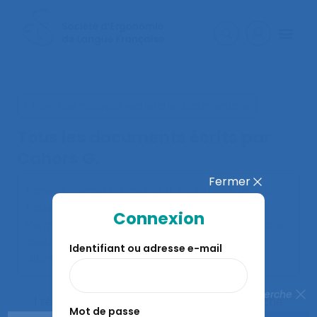
< Faire une nouvelle recherche documentaire
Tous les documents écrits par
Cahors G.
Fermer
Roger T., Grand F., Langlois B., Lauret S., Sutter S.,
Rousselot I., Jakubowski N., Cahors G. (2013).
Connexion
L’ergonomie doit-elle rester une profession sans
assise légale ?
. Communication présentée au
Identifiant ou adresse e-mail
48ème congrès de la SELF, Paris.
Fermer la recherche
1 résultats correspondent à votre recherche
Mot de passe