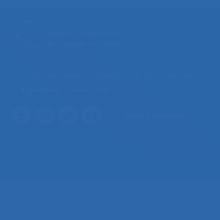
La SELF
Actualités
Agenda
Congrès de la SELF
L’ergonomie
Ressources
Nous contacter
© 2026 – Société d’Ergonomie de Langue Française –
Mentions
légales
– Contenus sous licence CC-BY-SA