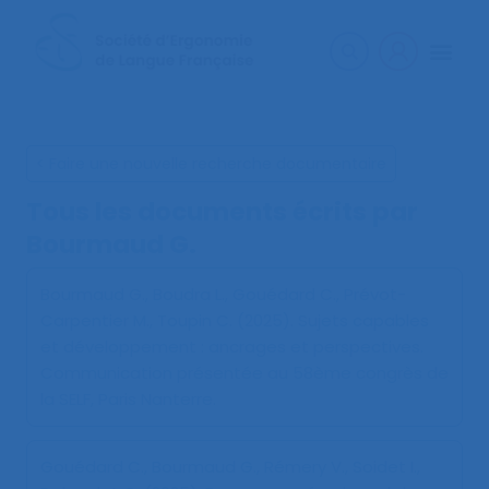
< Faire une nouvelle recherche documentaire
Tous les documents écrits par
Bourmaud G.
Bourmaud G., Boudra L., Gouédard C., Prévot-
Carpentier M., Toupin C. (2025).
Sujets capables
et développement : ancrages et perspectives
.
Communication présentée au 58ème congrès de
la SELF, Paris Nanterre.
Gouédard C., Bourmaud G., Rémery V., Soidet I.,