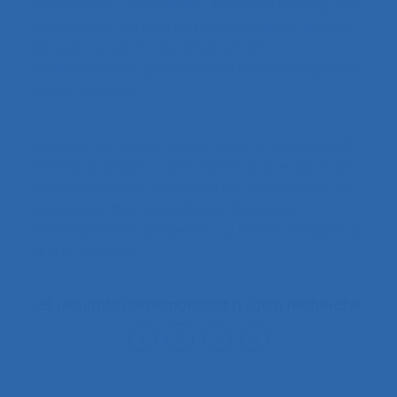
Bourmaud G., Gouédard C. (2022).
La chronique de
vulnérabilité : un outil de mobilisation de l’histoire
du sujet au service de l’intervention
.
Communication présentée au 56ème congrès de
la SELF, Genève.
Mouyéké M., Person V., Bourmaud G., Gouédard C.,
Serreau A. (2022).
La conception d’un espace de
coworking inclusif et capacitant par l’analyse de
l’activité et des vulnérabilités des sujets.
.
Communication présentée au 56ème congrès de
la SELF, Genève.
36 résultats correspondent à votre recherche