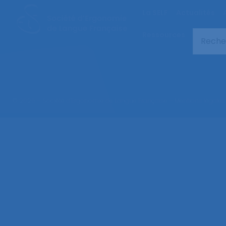
La SELF
Actualités
Ressources
© 2026 – Société d’Ergonomie de Langue Française –
Mentions légales