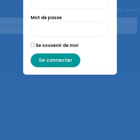
Agenda
Congrès de la SELF
L’ergonomie
Fermer la rec
Mot de passe
Se souvenir de moi
– Contenus sous licence CC-BY-SA