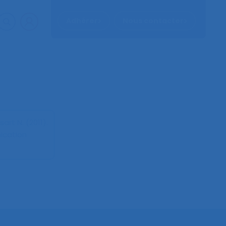
Adhérer
Nous contacter
sart N. (2011).
ication