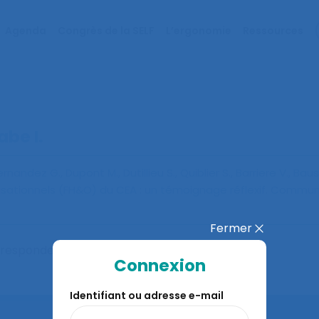
Agenda
Congrès de la SELF
L’ergonomie
Ressources
abe I.
ernandez G., Dupont M., Dutillieu S., Quiblier S., Barriere V., Baus
ationnels (FH&O) du CEA : un témoignage réflexif
. Commun
Fermer
orrespondent à votre recherche
Connexion
Identifiant ou adresse e-mail