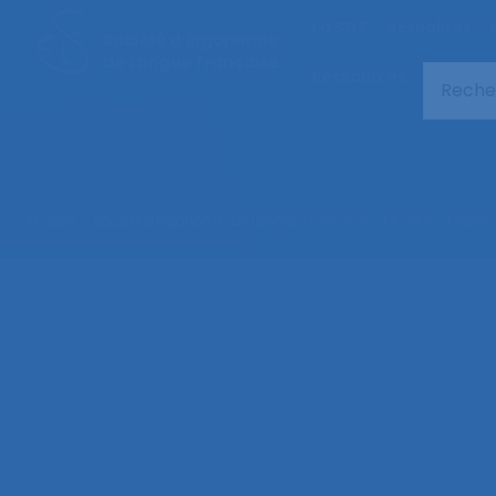
La SELF
Actualités
Ressources
© 2026 – Société d’Ergonomie de Langue Française –
Mentions légales