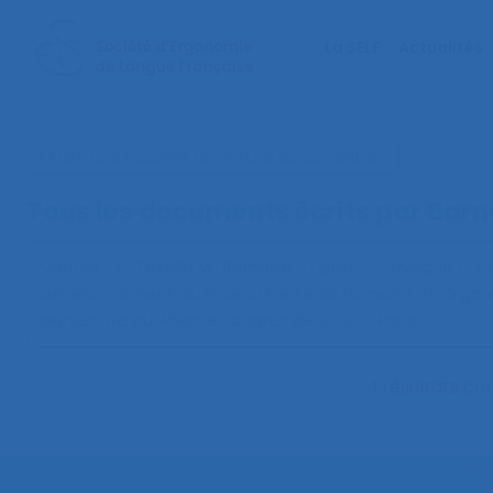
La SELF
Actualités
< Faire une nouvelle recherche documentaire
Tous les documents écrits par Barn
Vautier J.F., Tosello M., Barnabe I., Lipart C., Leveque F., H
Développement du réseau Facteurs Humains et Organis
présentée au 46ème congrès de la SELF, Paris.
1 résultats c