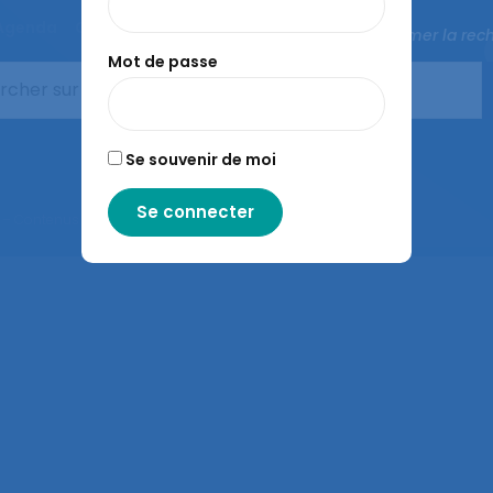
Agenda
Congrès de la SELF
L’ergonomie
Fermer la rec
Mot de passe
Se souvenir de moi
– Contenus sous licence CC-BY-SA