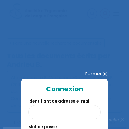
< Faire une nouvelle recherche documentaire
Tous les documents écrits par
Andrieu B.
Fermer
Chambonniere E., Vacherand-Revel J., Andrieu B.
(2019).
Innovation numérique pour la prévention
Connexion
des risques sur un chantier de réhabilitation
.
Communication présentée au 54ème congrès
Identifiant ou adresse e-mail
de la SELF, Tours.
Fermer la recherche
1 résultats correspondent à votre recherche
Mot de passe