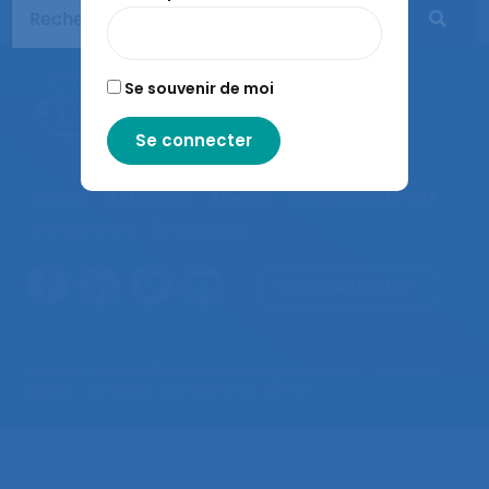
Se souvenir de moi
La SELF
Actualités
Agenda
Congrès de la SELF
L’ergonomie
Ressources
Nous contacter
© 2026 – Société d’Ergonomie de Langue Française –
Mentions
légales
– Contenus sous licence CC-BY-SA