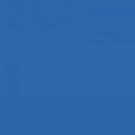
Publication : C’est quoi
cette thèse – numéro
Vie de l'ergonomi
spécial Université de
Actualités de l'e
Bordeaux (RJCE)
Parlons peu, P
ergo – Saison 1
Voir tous les 
La SELF
Actualités
Ressources