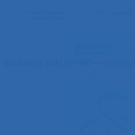
La SELF
Actualités
Accueil
>
Actualités
>
Bulletin Self n°1
Vie de la SELF
Activités
Bulletin Self n°190 – octob
Publié le
25 septembre 