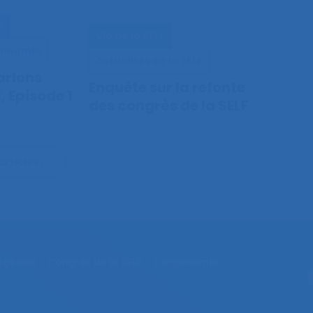
e
Vie de la SELF
rgonomie
Actualités de la SELF
arlons
Enquête sur la refonte
, Episode 1
des congrès de la SELF
articles
Agenda
Congrès de la SELF
L’ergonomie