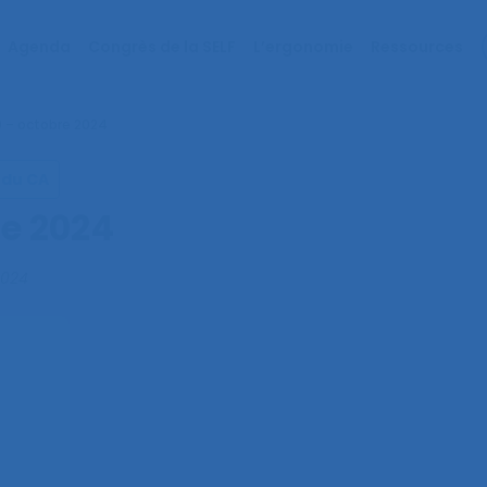
Agenda
Congrès de la SELF
L’ergonomie
Ressources
90 – octobre 2024
 du CA
re 2024
2024