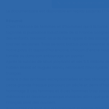
Voir le documentaire
Le documentaire est disponible en replay jusqu’au 17 f
Résumé
:
C’est l’histoire de femmes et d’hommes qui à la force 
façonné la puissance industrielle de la France. Longtem
des enfants. Souvent, on a dû faire appel à des immigr
tourner les usines. Tous se sont battus pour inventer 
notre pays. Et aujourd’hui encore, chacun d’entre nou
famille ou dans son entourage, un ouvrier.
Après le succès de
Nous paysans
et ses 5,5 millions 
Fabien Béziat et Hugues Nancy retracent l’incroyable
français.
Grâce à des archives exceptionnelles et des témoign
cette grande fresque parcourt un siècle et demi d’his
hommage à ces femmes et à ces hommes trop souve
mémoires et devenus presque invisibles alors que prè
Français sont des ouvriers.
Aujourd’hui, ce sont eux qui prennent la parole dans ce 