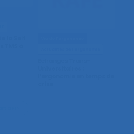
LF
e la Self
Vie de l'ergonomie
ès TMS à
Actualités de l'ergonomie
Echanges Trans-
Universitaires :
l’ergonomie en temps de
crise
articles