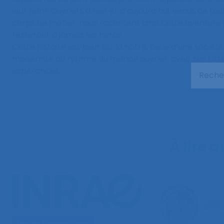
leur nom. Ouvriers d’hier et d’aujourd’hui, venus de tou
corps de métier, nous racontent ainsi cette aventure in
resteront à jamais les héros.
Cette histoire est bien sûr la nôtre, celle d’une sociét
modernité au rythme du monde ouvrier, avec ses luttes
espérances.
À lire 