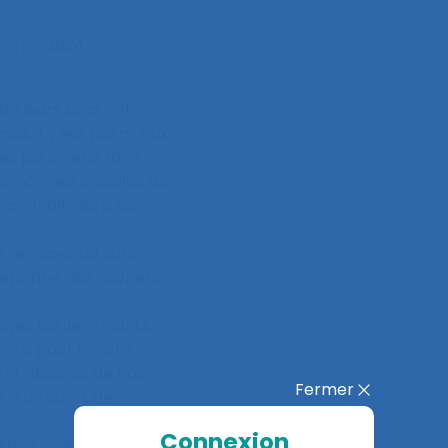
évrier 2024.
de leurs bras ont
ps, il y eut parmi eux
és pour venir faire
les normes sociales de
s connaît, dans sa
de téléspectateurs,
 épopée des ouvriers
ages bouleversants,
toire pour rendre
nt absents de nos
Fermer
s d’un quart des
Connexion
film collectif écrit en