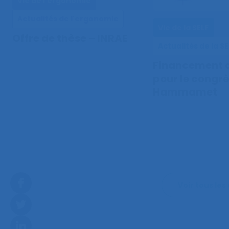
Vie de l'ergonomie
Actualités de l'ergonomie
Vie de la SELF
Offre de thèse – INRAE
Actualités de la SE
Financement d
pour le congr
Hammamet
Voir tous les 