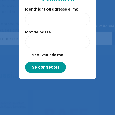
t le pays et de tous les
Identifiant ou adresse e-mail
dustrielle dont ils
é entrée dans la
Fermer la rec
, ses crises et ses
Mot de passe
Se souvenir de moi
aussi…