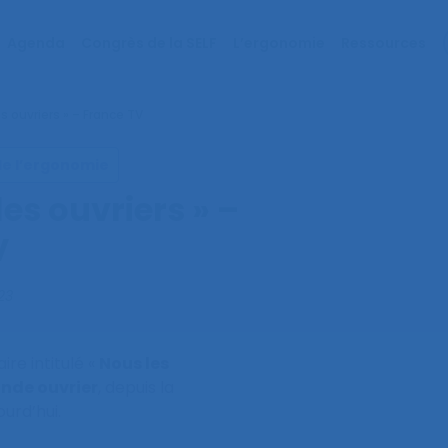
Agenda
Congrès de la SELF
L’ergonomie
Ressources
s ouvriers » – France TV
de l’ergonomie
es ouvriers » –
V
23
re intitulé «
Nous les
onde ouvrier
, depuis la
ourd’hui.