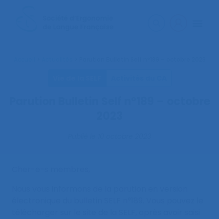
Accueil
>
Actualités
>
Parution Bulletin Self n°189 – octobre 2023
Vie de la SELF
Activités du CA
Parution Bulletin Self n°189 – octobre
2023
Publié le
10 octobre 2023
Cher-e-s membres,
Nous vous informons de la parution en version
électronique du bulletin SELF n°189. Vous pouvez le
télécharger sur le site de la SELF, après avoir saisi