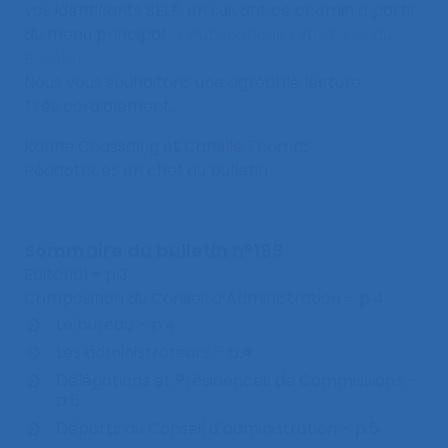
vos identifiants SELF, en suivant ce chemin à partir
du menu principal :
> Publications > Archives du
Bulletin
Nous vous souhaitons une agréable lecture.
Très cordialement,
Karine Chassaing et Camille Thomas
Rédactrices en chef du bulletin
Sommaire du bulletin n°189
Editorial – p.3
Composition du Conseil d’Administration – p.4
Le bureau – p.4
Les administrateurs – p.4
Délégations et Présidences de Commissions –
p.5
Départs du Conseil d’administration – p.5