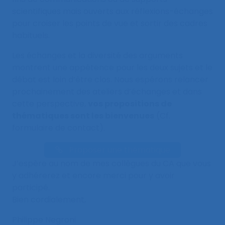
scientifiques mais ouverts aux réflexions-échanges
pour croiser les points de vue et sortir des cadres
habituels.
Les échanges et la diversité des arguments
montrent une appétence pour les deux sujets et le
débat est loin d’être clos. Nous espérons relancer
prochainement des ateliers d’échanges et dans
cette perspective,
vos propositions de
thématiques sont les bienvenues
(Cf.
formulaire de contact).
Proposer une thématique
J’espère au nom de mes collègues du CA que vous
y adhérerez et encore merci pour y avoir
participé.
Bien cordialement,
Philippe Negroni