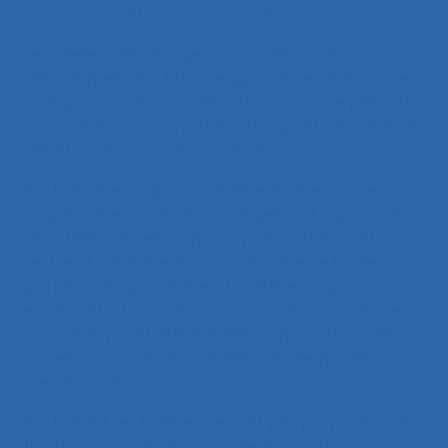
qui concernent la communauté.
Les ateliers d’échanges ont porté sur deux
thématiques : le « titre d’ergonome en France » et
« l’ergonome dans la cité ». Nous avons le plaisir de
vous adresser une synthèse des points discutés et
débattus au cours de ces ateliers.
Sur la forme, ce genre d’évènement est assez
souple à mettre en œuvre et permet à partir de
deux thématiques, la participation d’un nombre
restreint d’adhérents sur un horaire de fin de
journée. Chaque thème a facilité les expressions
en offrant à tous cette occasion de rencontre en
visio
, et la possibilité d’ateliers à partir de « salles
virtuelles ». L’animation a été assurée par les
membres du CA.
Sur le fond, les thèmes ne sont pas proposés à des
fins de communications ou de supports