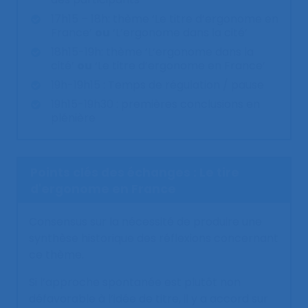
17h15 – 18h: thème ‘Le titre d’ergonome en
France’
ou
‘L’ergonome dans la cité’
18h15-19h: thème ‘L’ergonome dans la
cité’
ou
‘Le titre d’ergonome en France’
19h-19h15 : Temps de régulation / pause
19h15-19h30 : premières conclusions en
plénière
Points clés des échanges : Le tire
d'ergonome en France
Consensus sur la nécessité de produire une
synthèse historique des réflexions concernant
ce thème.
Si l’approche spontanée est plutôt non
défavorable à l’idée de titre, il y a accord sur