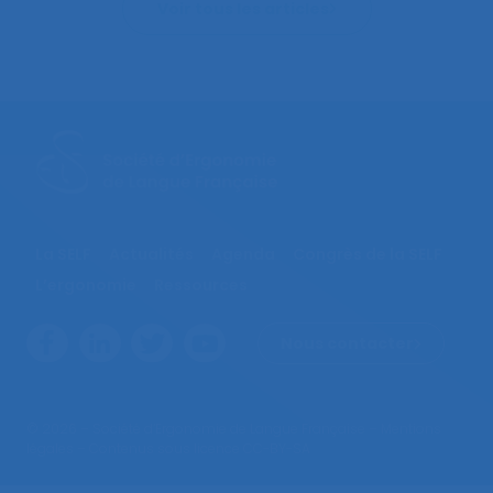
Voir tous les articles
La SELF
Actualités
Agenda
Congrès de la SELF
L’ergonomie
Ressources
Nous contacter
© 2026 – Société d’Ergonomie de Langue Française –
Mentions
légales
– Contenus sous licence CC-BY-SA