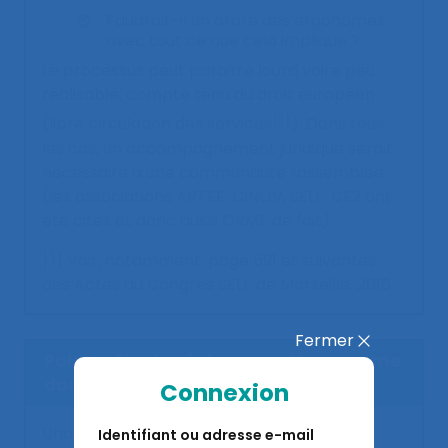
Faudrait-il un ordre des ergonomes
avec tout ce que cela implique ?
Le processus peut paraitre lourd voire peu
réalisable, compte tenu du droit européen
[1]
(libre circulation des services
). Dans tous
les cas, un accompagnement juridique serait
nécessaire à une communauté rassemblée
(les associations ARTEE, CINOV, SELF, CE2 ont
été cités et donc aussi ORME de fait).
[1]
Voir, notamment, page 591 et suivantes
des Actes du Congrès SELF de Marseille, 2016.
Fermer
Points clés des échanges : L'ergonome
dans la cité
Connexion
Unanimité sur la nécessité pour les
Identifiant ou adresse e-mail