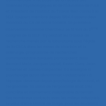
Sciences Psychologiques et de l’Éducation de l’ULB
et Président de l’Institut du Travail. Bien connu à la
SELF, toujours membre depuis 1964, il assura deux
mandats au CA de notre Société. Sa première
ème
intervention comme chercheur se fit lors du 2
congrès de la SELF. Il y relatait les travaux de
recherche menés par le laboratoire sous l’égide
de la CECA dans les mines de charbon et la
sidérurgie, programme de recherches
communautaire auxquels participaient aussi
Bernard Metz, Jacques Leplat, Xavier Cuny, Jean
Scherrer et James Carpentier. Il a enseigné la
psychologie qu’on dénommait « industrielle » à
l’époque, devenue depuis psychologie du travail, et
l’ergonomie. Sa vision de l’ergonomie était très
concrète et intimement inséparable du terrain.
Ses nombreux contacts avec les milieux industriels
lui valut d’être Maître de Stage pour les étudiants