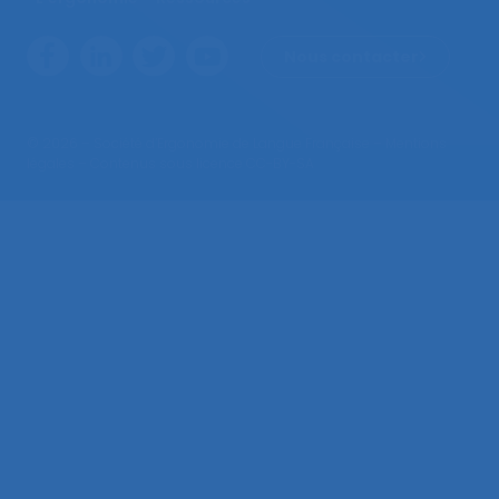
Nous contacter
© 2026 – Société d’Ergonomie de Langue Française –
Mentions
légales
– Contenus sous licence CC-BY-SA