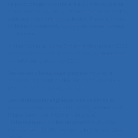
de psychologie industrielle. Il était très apprécié
des étudiants pour lesquels son dévouement et sa
patience n’avaient pas de limites. Pierre était un
collègue attentionné, toujours de bonne humeur,
chaleureux.
Michel Pottier et Annie Drouin réalisèrent en 2008
un
entretien avec Pierre Salengros
, qui peut être
consulté sur le site de la SELF.
Des textes d’hommages peuvent nous être
adressés et seront publiés sur le site de la SELF
(mail :
Rene.Patesson@ulb.be
)
Une
cérémonie religieuse
sera célébrée le
vendredi 28 octobre à 11hrs en l’Église Saint-Job
(Place Saint-Job, à Uccle – Belgique).
L’
inhumation
aura lieu au cimetière d’Uccle-
Verrewinkel à 12h30, avenue de la Chênaie, 125 à
Uccle.