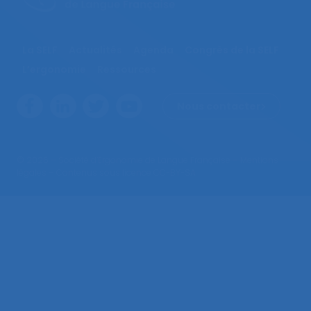
La SELF
Actualités
Agenda
Congrès de la SELF
L’ergonomie
Ressources
Nous contacter
© 2026 – Société d’Ergonomie de Langue Française –
Mentions
légales
– Contenus sous licence CC-BY-SA