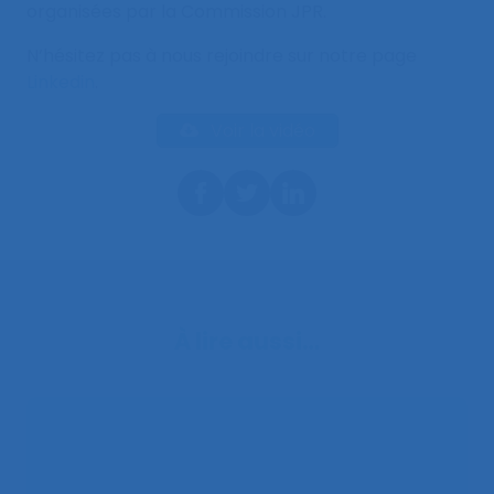
organisées par la Commission JPR.
N’hésitez pas à nous rejoindre sur notre page
Linkedin
.
Voir la vidéo
À lire aussi…