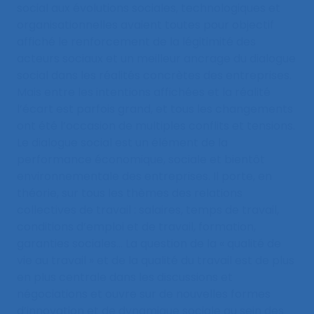
social aux évolutions sociales, technologiques et
organisationnelles avaient toutes pour objectif
affiché le renforcement de la légitimité des
acteurs sociaux et un meilleur ancrage du dialogue
social dans les réalités concrètes des entreprises.
Mais entre les intentions affichées et la réalité
l’écart est parfois grand, et tous les changements
ont été l’occasion de multiples conflits et tensions.
Le dialogue social est un élément de la
performance économique, sociale et bientôt
environnementale des entreprises. Il porte, en
théorie, sur tous les thèmes des relations
collectives de travail : salaires, temps de travail,
conditions d’emploi et de travail, formation,
garanties sociales… La question de la « qualité de
vie au travail » et de la qualité du travail est de plus
en plus centrale dans les discussions et
négociations et ouvre sur de nouvelles formes
d’innovation et de dynamique sociale au sein des