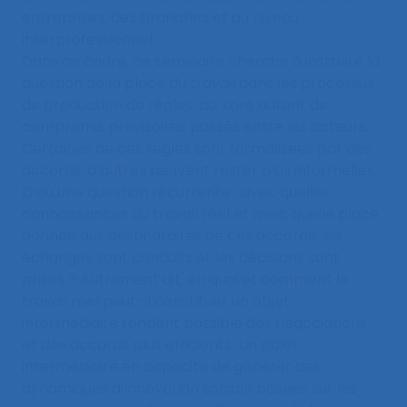
entreprises, des branches et au niveau
interprofessionnel.
Dans ce cadre, ce séminaire cherche à instruire la
question de la place du travail dans les processus
de production de règles, qui sont autant de
compromis provisoires passés entre les acteurs.
Certaines de ces règles sont formalisées par des
accords, d’autres peuvent rester plus informelles.
D’où une question récurrente : avec quelles
connaissances du travail réel et avec quelle place
donnée aux destinataires de ces accords, les
échanges sont conduits et les décisions sont
prises ? Autrement dit, en quoi et comment le
travail réel peut-il constituer un objet
intermédiaire rendant possible des négociations
et des accords plus efficients. Un objet
intermédiaire en capacité de générer des
dynamiques d’innovation sociale basées sur les