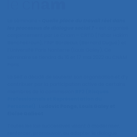
Le séminaire «
Quelle place du travail réel dans
les processus de dialogue social ?
» est organisé
conjointement par Le Cnam – CRTD (Tahar Hakim
Benchekroun), l’INP Bordeaux (Bernard Dugué) et
l’Université Paris Nanterre (Louis Galey). Ce
séminaire se tiendra du 16 et 17 mai 2022 au CNAM
Paris.
La Self a décidé de soutenir son organisation et d’y
contribuer par la participation active de certains
membres de la commission
RP2 (Risques
Professionnels et Représentation du
Personnel)
:
Ludovic Ponge, Louis Galey et
Eloïse Galioot
.
Toutes les lois successives visant à moderniser,
renforcer, promouvoir, ou adapter le dialogue