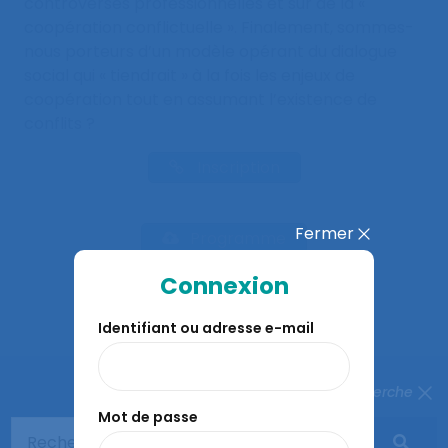
controverses professionnelles et sur de la «
coopération conflictuelle ». Finalement, sommes-
nous porteurs d’un modèle opérant du dialogue
social qui « tiendrait » à la fois les enjeux de
coopération tout en assumant l’existence de
conflits ?
Inscription
Fermer
Programme
Connexion
Identifiant ou adresse e-mail
Fermer la recherche
Mot de passe
À lire aussi…