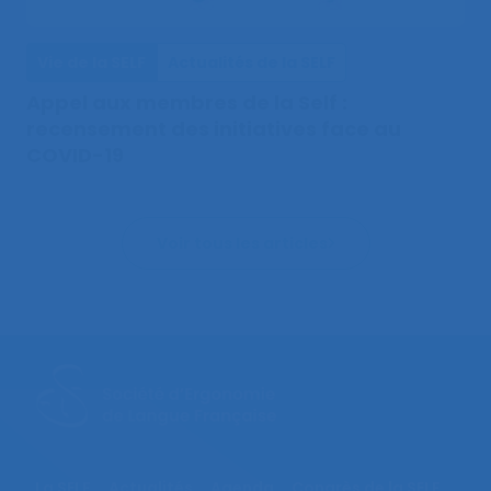
Vie de la SELF
Actualités de la SELF
Appel aux membres de la Self :
recensement des initiatives face au
COVID-19
Voir tous les articles
La SELF
Actualités
Agenda
Congrès de la SELF