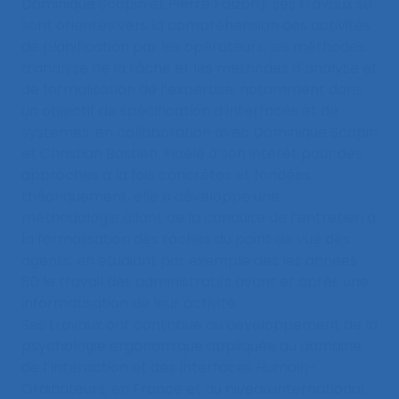
Dominique Scapin et Pierre Falzon), ses travaux se
sont orientés vers la compréhension des activités
de planification par les opérateurs, les méthodes
d’analyse de la tâche et les méthodes d’analyse et
de formalisation de l’expertise, notamment dans
un objectif de spécification d’interfaces et de
systèmes, en collaboration avec Dominique Scapin
et Christian Bastien. Fidèle à son intérêt pour des
approches à la fois concrètes et fondées
théoriquement, elle a développé une
méthodologie allant de la conduite de l’entretien à
la formalisation des tâches du point de vue des
agents, en étudiant par exemple dès les années
80 le travail des administratifs avant et après une
informatisation de leur activité.
Ses travaux ont contribué au développement de la
psychologie ergonomique appliquée au domaine
de l’Interaction et des Interfaces Humain-
Ordinateurs, en France et au niveau international.