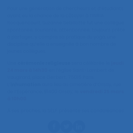
Pour une génération de chercheurs et d’étudiants
ayant eu la chance de la côtoyer à l’INRIA
Rocquencourt, Suzanne Sebillotte fut une collègue
spontanée, souriante, attentionnée, toujours prête
à partager, y compris sa pratique du yoga, une
discipline qu’elle a enseignée à bon nombre de
jeunes collègues.
Une
cérémonie religieuse
sera célébrée le
jeudi
24 mars à 14h30
en l’église Saint-Lambert de
Vaugirard, place Gerbert, 75015 Paris.
L’
inhumation
aura lieu au cimetière d’Orsay, rue
de l’Espérance, 91400 Orsay, le
vendredi 25 mars
à 10h00
.
À ses proches, la SELF présente ses condoléances.