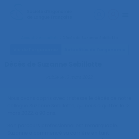
Accueil
>
Actualités
>
Décès de Suzanne Sebillotte
Vie de l’ergonomie
Actualités de l’ergonomie
Décès de Suzanne Sebillotte
Publié le
16 mars 2022
Nous avons appris avec tristesse le décès de notre
collègue Suzanne Sebillotte, qui nous a quittés le 13
mars 2022, à 90 ans.
Son parcours professionnel est remarquable.
Suzanne a commencé sa carrière en tant