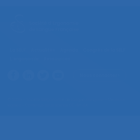
La SELF
Actualités
Agenda
Congrès de la SELF
L’ergonomie
Ressources
Nous contacter
© 2026 – Société d’Ergonomie de Langue Française –
Mentions
légales
– Contenus sous licence CC-BY-SA