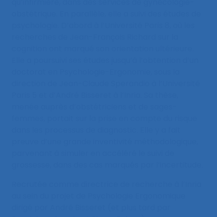
qu’infirmière, dans des services de gynécologie-
obstétrique. En parallèle, elle a suivi des études de
psychologie. D’abord à l’Université Paris 8, où les
recherches de Jean-François Richard sur la
cognition ont marqué son orientation ultérieure.
Elle a poursuivi ses études jusqu’à l’obtention d’un
doctorat en Psychologie-Ergonomie, sous la
direction de Jean-Claude Sperandio à l’Université
Paris 5 et d’André Bisseret à l’Inria. Sa thèse,
menée auprès d’obstétriciens et de sages-
femmes, portait sur la prise en compte du risque
dans les processus de diagnostic. Elle y a fait
preuve d’une grande inventivité méthodologique,
parvenant à simuler en accéléré le suivi de
grossesse, dans des cas marqués par l’incertitude.
Recrutée comme directrice de recherche à l’Inria
au sein du projet de Psychologie Ergonomique
dirigé par André Bisseret (et plus tard par