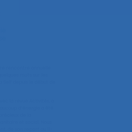
tre rencontre annuelle
uelques mots sur les
 Self depuis le début de
ec la revue Activités, a
aucoup d’énergie a été
précieux de la
nitaire et social. Nous
t, de son report au 11-