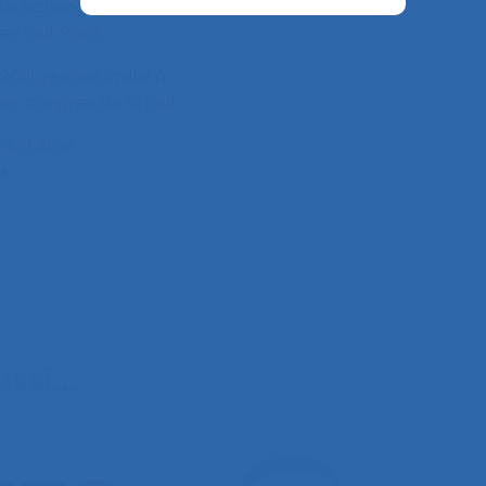
ous échangerons lors de
 Self Paris.
021, je vous invite à
es congrès de la Self.
ns d’être
s.
aussi…