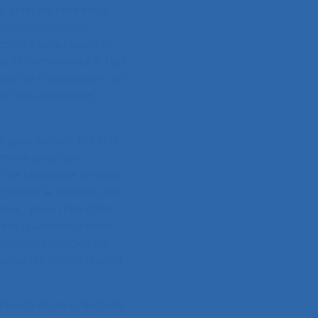
 la fin de l’été nous
e remboursement
contre en présentiel.
 de la communauté, tout
et de l’association. La
et des directives
s pour autant été mis
comme levier de
ve
, le travail de refonte
ation, le soutien aux
naux… pour n’en citer
ils d’Administration
ions des Groupes de
Toutes les Commissions
darité et de créativité.