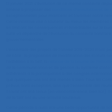
13 janvier 2021. L’évolution de ce même contexte depuis
amène à proposer des
conditions d’annulation et d
exceptionnelles pour maintenir et favoriser notre ren
Cette initiative vise à soutenir au mieux les membres
en limitant les conséquences irrémédiables sur le budg
suite va dépendre de l’évolution du contexte sanitaire 
gouvernementales.
L’ensemble des projets de l’année 2019-2020 n’ont pa
de côté : la proposition de modification des statuts 
l’adhésion à la Self, la
relance de la bourse de l’initiati
de la communication et de gestion du système d’inform
adhérents à la participation à des congrès internatio
que quelques-uns ont été menés à bien. Tous les Conse
prévus, sans exception, ainsi que l’ensemble des réun
Travail ont été tenus (en visioconférence, bien sûr). 
de la Self ont eu une activité soutenue.
Cette période a aussi été une belle opportunité de soli