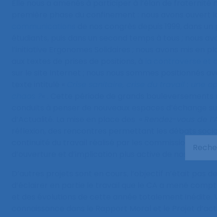
Elle nous a amenés à participer à l’élan de fraternité
première phase du confinement : nous avons ouvert 
communications
de nos congrès depuis 1999, dans un
étudiants, puis dans un second temps à tous ; nous av
l’initiative Ergonomes Solidaires ; nous avons mis en 
aux textes de prises de positions, à
la controverse et 
sur le site Internet ; nous nous sommes positionnés av
texte intitulé «
Crise sanitaire, crise du travail : une 
chaos ?
« . Cette période de grands bouleversements
conduits à penser de nouveaux espaces d’échange sur
d’Actualité. La mise en place des «
Rendez-vous de l’
réflexion, des rencontres permettant les débats socia
continuité du travail réalisé par les commissions Self,
d’ouverture et d’implication plus active de nos adhére
D’autres projets sont en cours, l’objectif n’était pas de t
d’éclairer en partie le travail que le CA a mené compte
et des évolutions de cette année totalement inédite.
connaissance dans le Rapport Moral et le Projet d’act