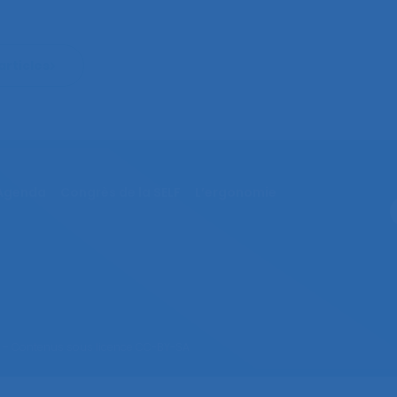
articles
Agenda
Congrès de la SELF
L’ergonomie
– Contenus sous licence CC-BY-SA