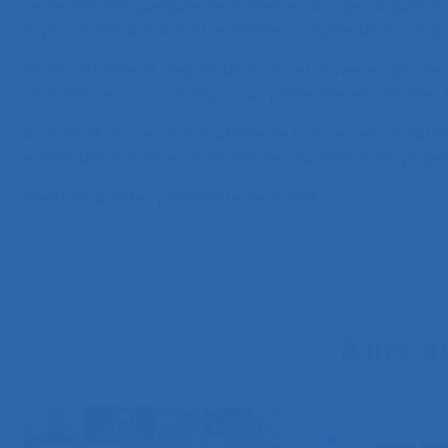
recevrez d’ici quelques semaines et au sujet duquel n
la prochaine AG durant le 55ème congrès de la congrès
Dans l’attente et l’espoir de nous retrouver en janvier 2
visionner le
Teaser
conçu pour présenter et valoriser l
Au nom du CA, je vous souhaite de trouver les conditio
ensemble, d’innover et de donner du sens à vos projet
Béatrice Barthe, présidente de la Self
À lire 