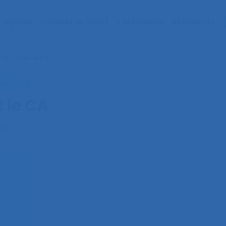
Agenda
Congrès de la SELF
L’ergonomie
Ressources
COVID-19 et le CA
 du CA
t le CA
020