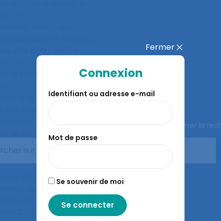
 mis en œuvre durant la
la
base de
 premier temps aux
ons participé et soutenu
Fermer
place une page dédiée
aux débats
sur la crise,
Connexion
ec la publication d’un
opportunité dans le
Identifiant ou adresse e-mail
 nous a également
 des questions ciblées
Actu
» est en
Fermer la rec
ux et sociétaux dans la
Mot de passe
 avec une volonté
nts.
ous les lister ici, mais
Se souvenir de moi
 tenu de la spécificité
 Vous en prendrez
ivité 2020-2021 que vous