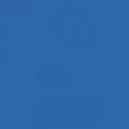
e
rgonomie
EES
Vie de la SELF
Actualités de la SELF
Synthèse de la journée
« Développement des
technologies du virtuel,
de la robotique et de
l’IA »