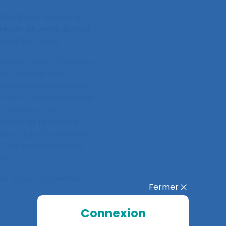
idisciplinaire de livres
héorie de Jean-Daniel
e en libre accès.
pements de la théorie de
s de rencontres et
a vision fonctionnaliste
ne vient en évidence. Les
influence sur la
utions de l’étude du
de la régulation sociale
s. Des reconstructions
els.
du travail, ergonomie,
Fermer
Connexion