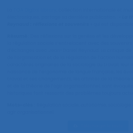
La
TOA Digital Library
, collection internationale et mult
électroniques, partage sa dernière publication : «
La t
Reynaud : réflexions et souvenirs
» qui est disponibl
Résumé
: Des réflexions sur la genèse et les dévelop
la régulation sociale s’entrelacent avec des souvenir
d’échanges avec Jean-Daniel Reynaud. La critique de l
de l’organisation et de la régulation de l’action humai
caractères originaires de la sociologie du travail, leur 
naissance de l’ergonomie de langue française, les évol
travail et ses changements, les affinités de la théorie 
et de la théorie de l’agir organisationnel, sont évoqué
historiques font ressortir des problèmes toujours actu
Mots-clés
:
Régulation sociale, autonomie, sociologie 
agir organisationnel.
Télécharger le texte