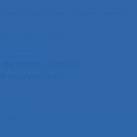
Agenda
Congrès de la SELF
L’ergonomie
Ressources
el Reynaud : réflexions et souvenirs »
de l’ergonomie
ie de Jean-Daniel
et souvenirs »