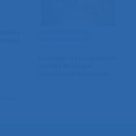
LF
stoire –
Vie de l'ergonomie
etiens
Actualités de l'ergonomie
Ouvrage : « La régulation
sociale du risque
émotionnel au travail »
articles