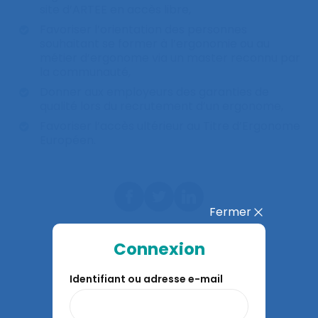
site d’ARTEE en accès libre,
Favoriser l’orientation des personnes
souhaitant se former à l’ergonomie ou au
métier d’ergonome via un master reconnu par
la communauté,
Donner aux employeurs des garanties de
qualité lors du recrutement d’un ergonome,
Favoriser l’accès ultérieur au Titre d’Ergonome
Européen.
Fermer
Connexion
Identifiant ou adresse e-mail
À lire aussi…