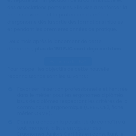
et repose sur l’implication de la communauté et
des associations porteuses. Elle vise à renforcer la
reconnaissance et la protection du métier
d’ergonome dès la sortie des formations initiales
et pendant les premières années de pratique.
Deux mois après le lancement de cette
démarche,
plus de 150 EJC sont déjà certifiés
.
Listes des EJC
Pour rappel, les objectifs de cette nouvelle
reconnaissance sont les suivants :
Favoriser l’insertion professionnelle et l’entrée
dans le métier pour les ergonomes diplômés
issus de diplômes respectant les critères de la
communauté ergonomique (CREE, CE2, fiche
métier ORME),
Donner à chacun la possibilité de connaître à
tout moment la liste en vigueur des
Ergonomes Juniors Certifiés en consultant le