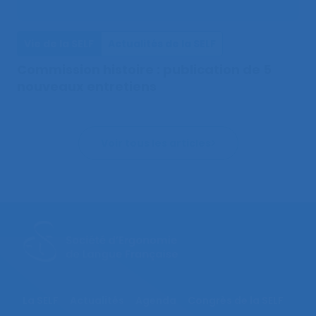
Vie de la SELF
Actualités de la SELF
Commission histoire : publication de 5
nouveaux entretiens
Voir tous les articles
La SELF
Actualités
Agenda
Congrès de la SELF