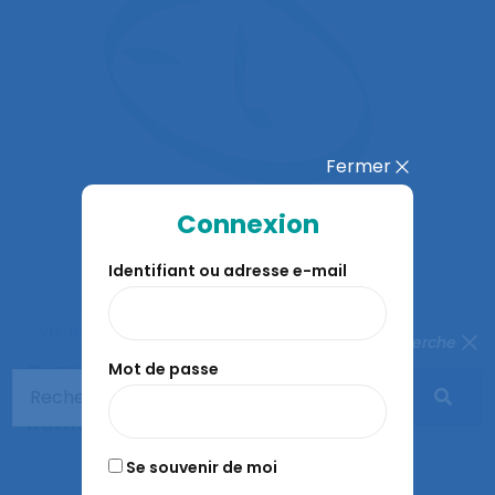
Fermer
Connexion
Identifiant ou adresse e-mail
Vie de la SELF
Fermer la recherche
Commission Histoire : entretiens avec
Mot de passe
Daniel Lavallée, Sylvie Leclercq, Guy
Karnas et Jean-François Thibault.
Se souvenir de moi