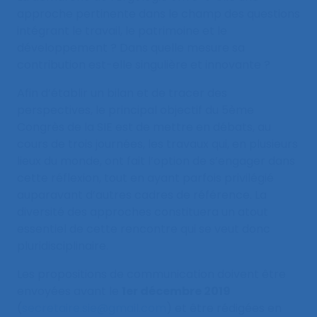
approche pertinente dans le champ des questions
intégrant le travail, le patrimoine et le
développement ? Dans quelle mesure sa
contribution est-elle singulière et innovante ?
Afin d’établir un bilan et de tracer des
perspectives, le principal objectif du 5ème
Congrès de la SIE est de mettre en débats, au
cours de trois journées, les travaux qui, en plusieurs
lieux du monde, ont fait l’option de s’engager dans
cette réflexion, tout en ayant parfois privilégié
auparavant d’autres cadres de référence. La
diversité des approches constituera un atout
essentiel de cette rencontre qui se veut donc
pluridisciplinaire.
Les propositions de communication doivent être
envoyées avant le
1er décembre 2019
(
secretaire.sie@gmail.com
) et être rédigées en