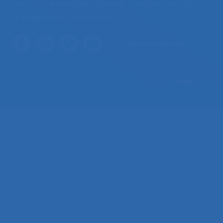
La SELF
Actualités
Agenda
Congrès de la SELF
L’ergonomie
Ressources
Nous contacter
© 2026 – Société d’Ergonomie de Langue Française –
Mentions
légales
– Contenus sous licence CC-BY-SA