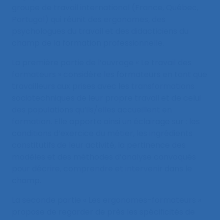
groupe de travail international (France, Québec,
Portugal) qui réunit des ergonomes, des
psychologues du travail et des didacticiens du
champ de la formation professionnelle.
La première partie de l’ouvrage « Le travail des
formateurs » considère les formateurs en tant que
travailleurs aux prises avec les transformations
sociotechniques de leur propre travail et de celui
des populations qu’ils/elles accueillent en
formation. Elle apporte ainsi un éclairage sur : les
conditions d’exercice du métier, les ingrédients
constitutifs de leur activité, la pertinence des
modèles et des méthodes d’analyse convoqués
pour décrire, comprendre et intervenir dans le
champ.
La seconde partie « Les ergonomes-formateurs »
propose de regarder de près les spécificités de