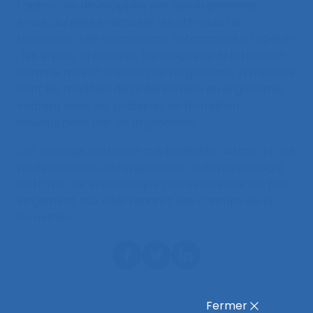
l’approche développée par des ergonomes
lorsqu’ils/elles endossent les attributs de
formateur. Elle se consacre notamment à repérer
: les enjeux, la place et les usages de la formation
comme moyen d’action de l’ergonome, la manière
dont les modèles de l’intervention en ergonomie
cadrent avec les pratiques de formation
développées par les ergonomes.
Cet ouvrage s’adresse aux étudiants autant qu’aux
professionnels de l’ergonomie, de la psychologie
du travail, de la didactique professionnelle ou, plus
largement, aux intervenants des champs de la
formation.
Fermer