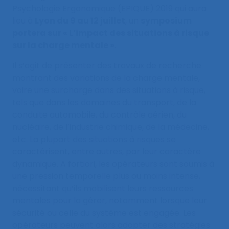
Psychologie Ergonomique (EPIQUE) 2019 qui aura
lieu à
Lyon du 9 au 12 juillet
, un
symposium
portera sur « L’impact des situations à risque
sur la charge mentale »
.
Il s’agit de présenter des travaux de recherche
montrant des variations de la charge mentale,
voire une surcharge dans des situations à risque,
tels que dans les domaines du transport, de la
conduite automobile, du contrôle aérien, du
nucléaire, de l’industrie chimique, de la médecine,
etc. La plupart des situations à risques se
caractérisent, entre autres, par leur caractère
dynamique. A fortiori, les opérateurs sont soumis à
une pression temporelle plus ou moins intense,
nécessitant qu’ils mobilisent leurs ressources
mentales pour la gérer, notamment lorsque leur
sécurité ou celle du système est engagée. Les
opérateurs peuvent alors adopter des stratégies