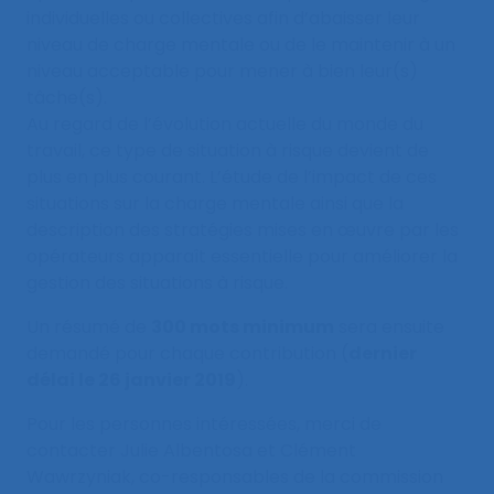
individuelles ou collectives afin d’abaisser leur
niveau de charge mentale ou de le maintenir à un
niveau acceptable pour mener à bien leur(s)
tâche(s).
Au regard de l’évolution actuelle du monde du
travail, ce type de situation à risque devient de
plus en plus courant. L’étude de l’impact de ces
situations sur la charge mentale ainsi que la
description des stratégies mises en œuvre par les
opérateurs apparaît essentielle pour améliorer la
gestion des situations à risque.
Un résumé de
300 mots minimum
sera ensuite
demandé pour chaque contribution (
dernier
délai le 26 janvier 2019
).
Pour les personnes intéressées, merci de
contacter Julie Albentosa et Clément
Wawrzyniak, co-responsables de la commission