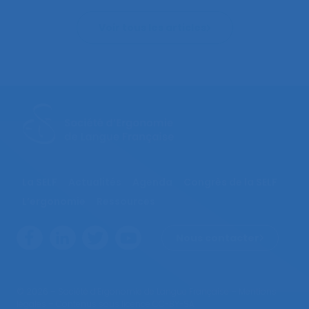
Voir tous les articles
La SELF
Actualités
Agenda
Congrès de la SELF
L’ergonomie
Ressources
Nous contacter
© 2026 – Société d’Ergonomie de Langue Française –
Mentions
légales
– Contenus sous licence CC-BY-SA