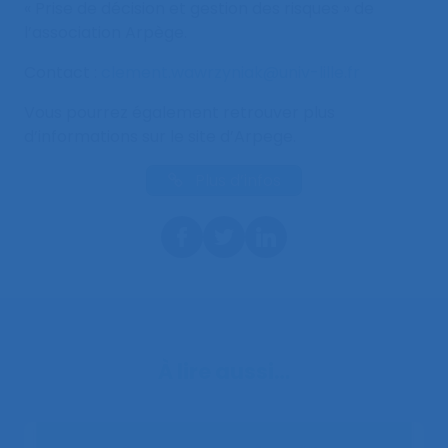
« Prise de décision et gestion des risques » de
l’association Arpège.
Contact :
clement.wawrzyniak@univ-lille.fr
Vous pourrez également retrouver plus
d’informations sur le site d’Arpege.
Plus d’infos
À lire aussi…