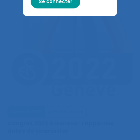
Vie de la SELF
Activités du CA
Congrès 2022 à Genève : rappel des
dates de soumission