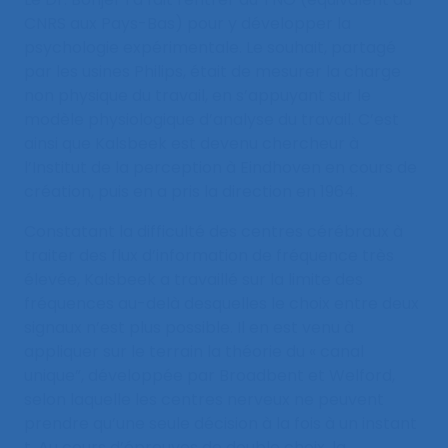
CNRS aux Pays-Bas) pour y développer la
psychologie expérimentale. Le souhait, partagé
par les usines Philips, était de mesurer la charge
non physique du travail, en s’appuyant sur le
modèle physiologique d’analyse du travail. C’est
ainsi que Kalsbeek est devenu chercheur à
l’Institut de la perception à Eindhoven en cours de
création, puis en a pris la direction en 1964.
Constatant la difficulté des centres cérébraux à
traiter des flux d’information de fréquence très
élevée, Kalsbeek a travaillé sur la limite des
fréquences au-delà desquelles le choix entre deux
signaux n’est plus possible. Il en est venu à
appliquer sur le terrain la théorie du « canal
unique”, développée par Broadbent et Welford,
selon laquelle les centres nerveux ne peuvent
prendre qu’une seule décision à la fois à un instant
t. Au cours d’épreuves de double choix, la