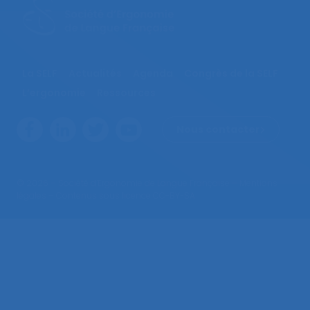
La SELF
Actualités
Agenda
Congrès de la SELF
L’ergonomie
Ressources
Nous contacter
© 2026 – Société d’Ergonomie de Langue Française –
Mentions
légales
– Contenus sous licence CC-BY-SA