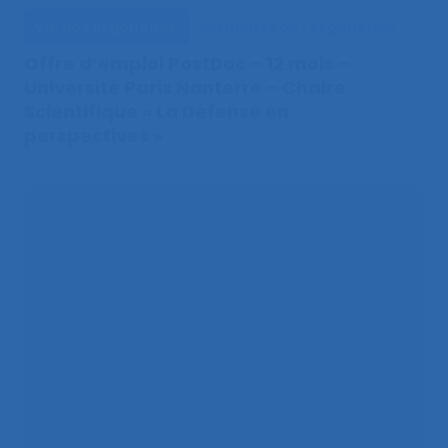
Vie de l'ergonomie
Actualités de l'ergonomie
Offre d’emploi PostDoc – 12 mois –
Université Paris Nanterre – Chaire
Scientifique « La Défense en
perspectives »