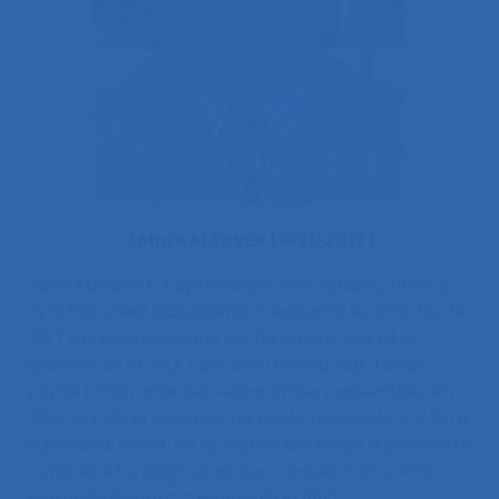
John KALSBEEK (1921-2017)
John Kalsbeek, psychologue néerlandais, né le 5
avril 1921, s’est paisiblement endormi le 23 octobre
2017 après une longue vie de labeur. Les plus
anciens de la SELF l’ont bien connu, car il a fait
partie intégrante des ergonomes rassemblés en
1963 lors de la création de notre association. Il en a
suivi assidument les activités, participé à ses divers
congrès et a siégé dans son conseil. Il en a été
nommé Membre d’Honneur en 1992.