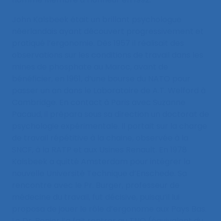
John Kalsbeek était un brillant psychologue
néerlandais ayant découvert progressivement et
pratiqué l’ergonomie. Dès 1957 il réalisait des
observations sur les conditions de travail dans les
mines de phosphate au Maroc, avant de
bénéficier, en 1961, d’une bourse du NATO pour
passer un an dans le Laboratoire de A.T. Welford à
Cambridge. En contact à Paris avec Suzanne
Pacaud, il prépara sous sa direction un doctorat de
psychologie expérimentale. Il portait sur la charge
de travail répétitive à la chaine, observée à la
SNCF, à la RATP et aux Usines Renault. En 1978
Kalsbeek a quitté Amsterdam pour intégrer la
nouvelle Université Technique d’Enschede. Sa
rencontre avec le Pr. Burger, professeur de
médecine du travail, fut décisive, puisqu’il lui
proposa de jouer le rôle d’ergonome aux Pays Bas.
Le Dr. Bonjer l’a fait rentrer au TNO (équivalent du