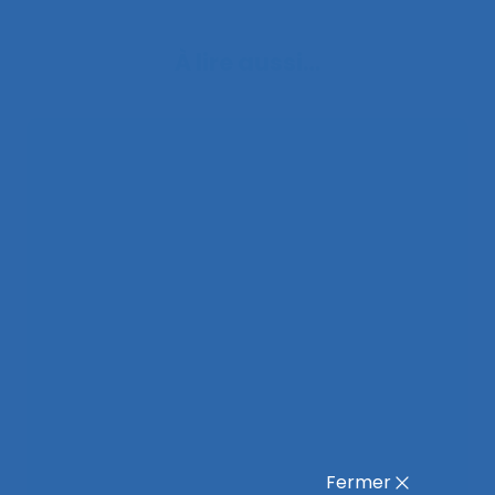
À lire aussi…
Fermer