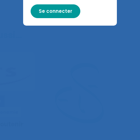
aussi…
e
rgonomie
soutenir