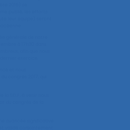
mbre 2016) se
e publié, les efforts
ute leur équipe) seront
Phocéenne.
ée générale de notre
eptembre à 17h30 dans
nombreux, afin que nous
 dernier exercice.
ancé et nous
du congrès 2017, qui
 la SELF, à venir nous
mat du congrès de la
e avancée significative
 et validé conjointement