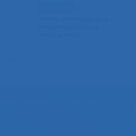
Vie de la SELF
Activités du CA
Atelier d’Echange du 9
décembre 2024, de
17h30 à 19h00
articles
Agenda
Congrès de la SELF
L’ergonomie