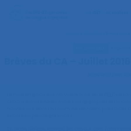
La SELF
Actualités
Accueil
>
Actualités
>
Brèves du CA –
Vie de la SELF
Activités
Brèves du CA – Juillet 2016
Publié le
20 juillet 201
La mise en place des nouveaux outils de la SELF via son
chacun d’entre nous tend à s’en approprier le fonct
nouveautés, dont un Forum, ne devraient pas tarder à
encore un peu de patience !
En cette période estivale, les travaux pour l’organisat