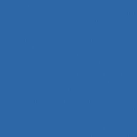
la SELF (qui aura lieu à Marseille les 21, 22 et 23 Septe
poursuivent, et nul ne doute, qu’au regard du programm
des organisateurs (Sylvain Leduc, Gérard Valléry et to
récompensés par un beau succès au sein de la cité 
Les membres du CA, quant à eux préparent l’assembl
association qui se tiendra durant le congrès, le 22 S
l’auditorium du palais du Pharo. J’espère vous y voir 
puissions échanger sur le bilan de notre activité sur le
Le projet de refonte des congrès est lui maintenant l
commençons à en diffuser les idées aux organisateurs 
travaillent déjà d’arrache pied !
Je réitère mon invitation à l’ensemble des membres de
faire part de leurs attentes, leurs idées quand au for
SELF.
Les travaux du Collectif ORME ont également connu un
en ce mois de Juin. Un projet de fiche ROME construit