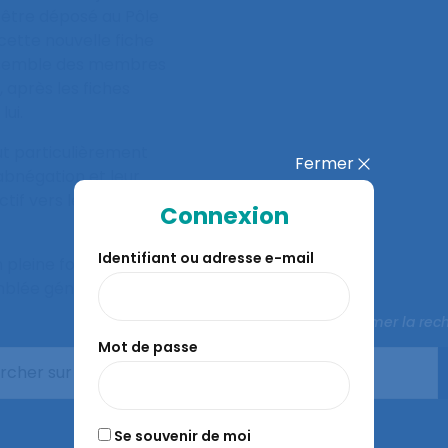
 être déposé au Pôle
cette nouvelle fiche
’ensemble des membres
, après les fiches
lui.
ut particulièrement
Fermer
abnégation et leur
ctif vers le résultat
Connexion
Identifiant ou adresse e-mail
en pleine forme en
mblée générale.
Fermer la rec
Mot de passe
Se souvenir de moi