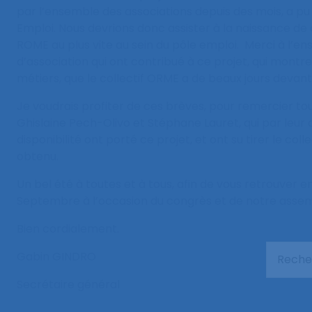
par l’ensemble des associations depuis des mois, a pu
Emploi. Nous devrions donc assister à la naissance de 
ROME au plus vite au sein du pôle emploi. Merci à l
d’association qui ont contribué à ce projet, qui montre
métiers, que le collectif ORME a de beaux jours devant 
Je voudrais profiter de ces brèves, pour remercier to
Ghislaine Pech-Olivo et Stéphane Lauret, qui par leur 
disponibilité ont porté ce projet, et ont su tirer le colle
obtenu.
Un bel été à toutes et à tous, afin de vous retrouver 
Septembre à l’occasion du congrès et de notre asse
Bien cordialement.
Gabin GINDRO
Secrétaire général