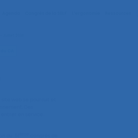
Agenda
Congrès de la SELF
L’ergonomie
Ressources
 Juillet 2016
 du CA
6
 site web se poursuit et
ionnement. Des
 entrer en service…
ème
ion du 51
congrès de