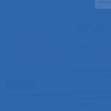
Vie de l'ergonomi
Actualités de l'e
Vie de la SELF
Activités du CA
Appel à contri
La Commission JPR de la
Revue des con
SELF à l’IEA
travail