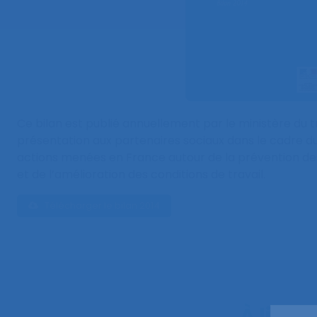
Ce bilan est publié annuellement par le ministère du t
présentation aux partenaires sociaux dans le cadre du
actions menées en France autour de la prévention des
et de l’amélioration des conditions de travail.
Télécharger le bilan 2014
À lire 