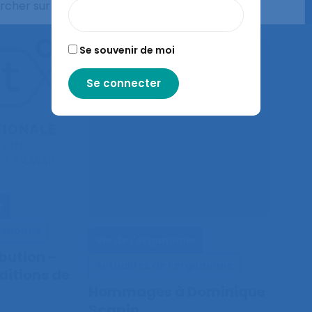
Se souvenir de moi
e
rgonomie
Vie de l'ergonomie
bution –
Actualités de l'ergonomie
ditions de
Hommages à Dominique
Scapin