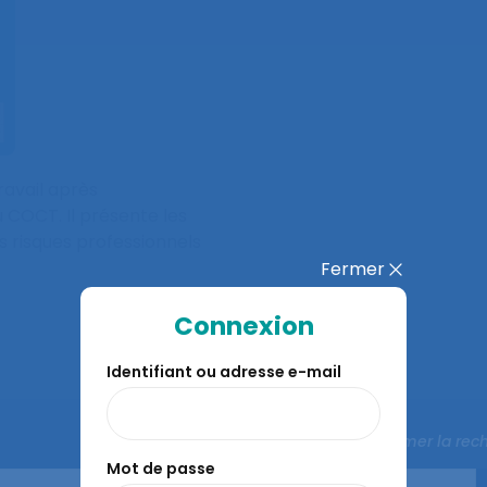
ravail après
 COCT. Il présente les
 risques professionnels
Fermer
Connexion
Identifiant ou adresse e-mail
Fermer la rec
Mot de passe
aussi…