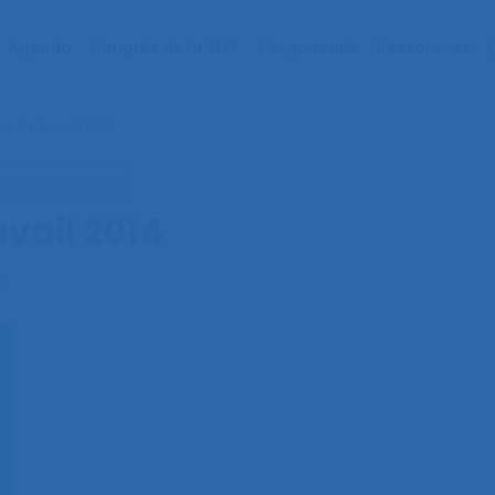
Agenda
Congrès de la SELF
L’ergonomie
Ressources
ns de travail 2014
de l’ergonomie
avail 2014
16